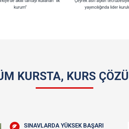
iye’de akıllı tahtayı kullanan “ilk
Çeyrek asrı aşkın tecrübesiyl
kurum”
yayıncılığında lider kuru
ÜM KURSTA, KURS ÇÖZÜ
SINAVLARDA YÜKSEK BAŞARI