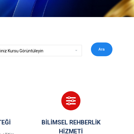
Ara
TEĞI
BILIMSEL REHBERLIK
HIZMETI