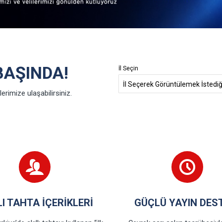
BAŞINDA!
İl Seçin
erimize ulaşabilirsiniz.
LI TAHTA İÇERIKLERI
GÜÇLÜ YAYIN DES