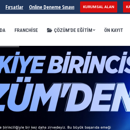
Fırsatlar
Online Deneme Sınavı
KURUMSAL ALAN
K
SE
ÇÖZÜM’DE EĞITIM
ÖN KAYIT
KURSL
ZDA
FRANCHISE
ÇÖZÜM’DE EĞITIM
ÖN KAYIT