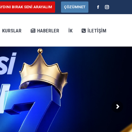
AYDINI BIRAK SENİ ARAYALIM
ÇÖZÜMNET
AR
HABERLER
İK
İLETIŞIM
Facebook
Instagram
KURSLAR
HABERLER
İK
İLETIŞIM