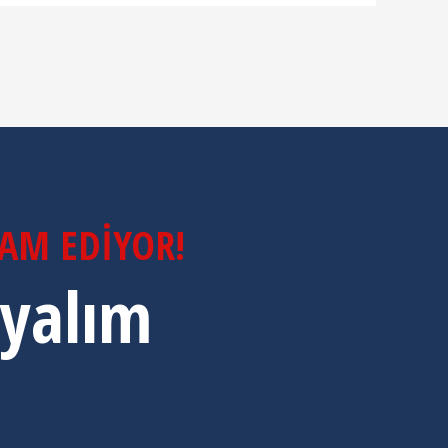
VAM EDIYOR!
ayalım