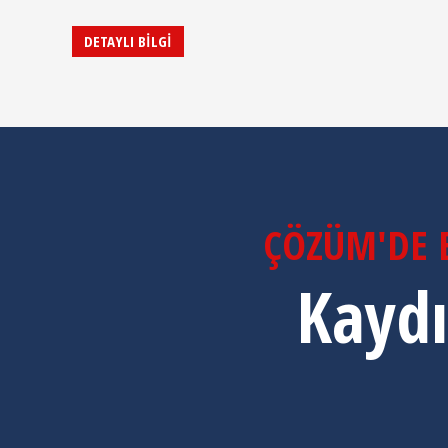
DETAYLI BİLGİ
ÇÖZÜM'DE E
Kaydı