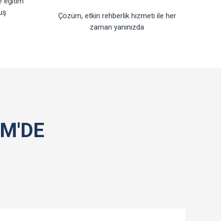
e eğitim
luş
Çözüm, etkin rehberlik hizmeti ile her
zaman yanınızda
M'DE