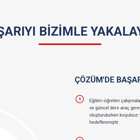
ŞARIYI BİZİMLE YAKALAY
ÇÖZÜM'DE BAŞAR
Eğitim-öğretim çalışmalar
ve güncel ders araç gereçl
oluşturulurken koşulsuz v
hedeflenmiştir.