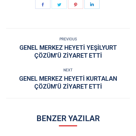
Share
Share
Share
Share
on
on
on
on
Facebook
Twitter
Pinterest
LinkedIn
POST
PREVIOUS
NAVIGATION
GENEL MERKEZ HEYETİ YEŞİLYURT
Previous
ÇÖZÜM’Ü ZİYARET ETTİ
post:
NEXT
GENEL MERKEZ HEYETİ KURTALAN
Next
ÇÖZÜM’Ü ZİYARET ETTİ
post:
BENZER YAZILAR