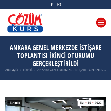
Facebook
Instagram
ANKARA GENEL MERKEZDE İSTİŞARE
TOPLANTISI İKİNCİ OTURUMU
GERÇEKLEŞTİRİLDİ
Anasayfa
Etkinlik
ANKARA GENEL MERKEZDE İSTİŞARE TOPLANTISI…
You are here:
Etkinlik
Eyl
19
2022