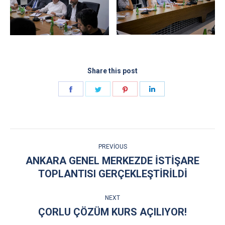
Share this post
Share
Share
Share
Share
on
on
on
on
Facebook
Twitter
Pinterest
LinkedIn
POST
PREVIOUS
NAVIGATION
ANKARA GENEL MERKEZDE İSTİŞARE
Previous
TOPLANTISI GERÇEKLEŞTİRİLDİ
post:
NEXT
ÇORLU ÇÖZÜM KURS AÇILIYOR!
Next
post: