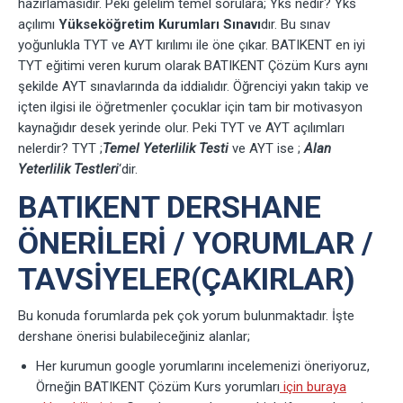
hazırlamasıdır. Peki gelelim temel sorulara; Yks nedir? Yks
açılımı
Yükseköğretim Kurumları Sınavı
dır. Bu sınav
yoğunlukla TYT ve AYT kırılımı ile öne çıkar. BATIKENT en iyi
TYT eğitimi veren kurum olarak BATIKENT Çözüm Kurs aynı
şekilde AYT sınavlarında da iddialıdır. Öğrenciyi yakın takip ve
içten ilgisi ile öğretmenler çocuklar için tam bir motivasyon
kaynağıdır desek yerinde olur. Peki TYT ve AYT açılımları
nelerdir? TYT ;
Temel Yeterlilik Testi
ve AYT ise ;
Alan
Yeterlilik Testleri
‘dir.
BATIKENT DERSHANE
ÖNERILERI / YORUMLAR /
TAVSIYELER(ÇAKIRLAR)
Bu konuda forumlarda pek çok yorum bulunmaktadır. İşte
dershane önerisi bulabileceğiniz alanlar;
Her kurumun google yorumlarını incelemenizi öneriyoruz,
Örneğin BATIKENT Çözüm Kurs yorumları
için buraya