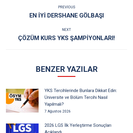
POST
PREVIOUS
NAVIGATION
EN IYI DERSHANE GÖLBAŞI
Previous
post:
NEXT
ÇÖZÜM KURS YKS ŞAMPİYONLARI!
Next
post:
BENZER YAZILAR
YKS Tercihlerinde Bunlara Dikkat Edin:
Üniversite ve Bölüm Tercihi Nasıl
Yapılmalı?
7 Ağustos 2026
2026 LGS İlk Yerleştirme Sonuçları
Açıklandı