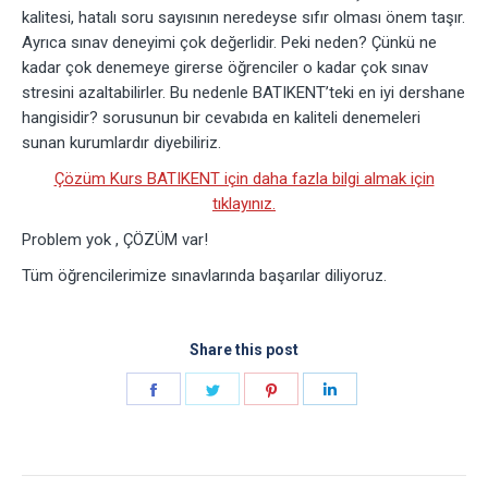
kalitesi, hatalı soru sayısının neredeyse sıfır olması önem taşır.
Ayrıca sınav deneyimi çok değerlidir. Peki neden? Çünkü ne
kadar çok denemeye girerse öğrenciler o kadar çok sınav
stresini azaltabilirler. Bu nedenle BATIKENT’teki en iyi dershane
hangisidir? sorusunun bir cevabıda en kaliteli denemeleri
sunan kurumlardır diyebiliriz.
Çözüm Kurs BATIKENT için daha fazla bilgi almak için
tıklayınız.
Problem yok , ÇÖZÜM var!
Tüm öğrencilerimize sınavlarında başarılar diliyoruz.
Share this post
Share
Share
Share
Share
on
on
on
on
Facebook
Twitter
Pinterest
LinkedIn