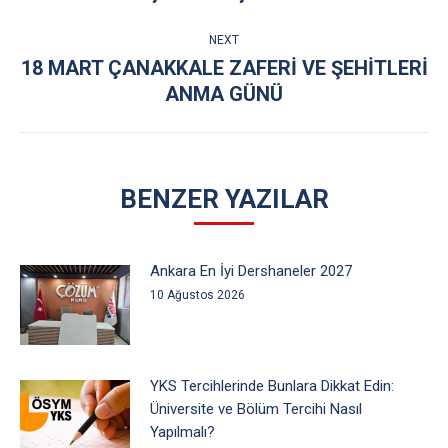
post:
NEXT
18 MART ÇANAKKALE ZAFERI VE ŞEHITLERI
Next
ANMA GÜNÜ
post:
BENZER YAZILAR
Ankara En İyi Dershaneler 2027
10 Ağustos 2026
YKS Tercihlerinde Bunlara Dikkat Edin:
Üniversite ve Bölüm Tercihi Nasıl
Yapılmalı?