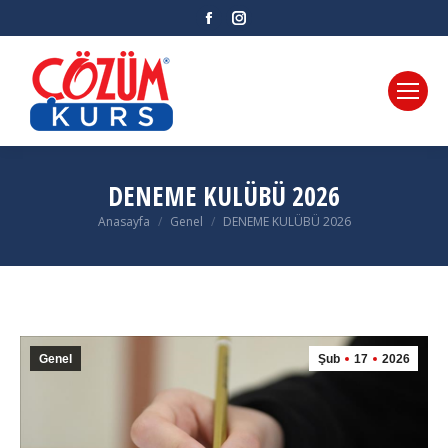
Facebook
Instagram
DENEME KULÜBÜ 2026
Anasayfa
Genel
DENEME KULÜBÜ 2026
You are here:
Genel
Şub
17
2026