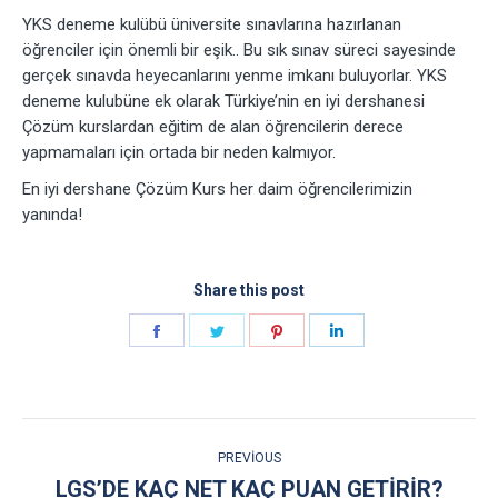
YKS deneme kulübü üniversite sınavlarına hazırlanan
öğrenciler için önemli bir eşik.. Bu sık sınav süreci sayesinde
gerçek sınavda heyecanlarını yenme imkanı buluyorlar. YKS
deneme kulubüne ek olarak Türkiye’nin en iyi dershanesi
Çözüm kurslardan eğitim de alan öğrencilerin derece
yapmamaları için ortada bir neden kalmıyor.
En iyi dershane Çözüm Kurs her daim öğrencilerimizin
yanında!
Share this post
Share
Share
Share
Share
on
on
on
on
Facebook
Twitter
Pinterest
LinkedIn
POST
PREVIOUS
NAVIGATION
LGS’DE KAÇ NET KAÇ PUAN GETIRIR?
Previous