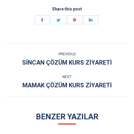
Share this post
Share
Share
Share
Share
on
on
on
on
Facebook
Twitter
Pinterest
LinkedIn
POST
PREVIOUS
NAVIGATION
SINCAN ÇÖZÜM KURS ZIYARETI
Previous
post:
NEXT
MAMAK ÇÖZÜM KURS ZIYARETI
Next
post:
BENZER YAZILAR