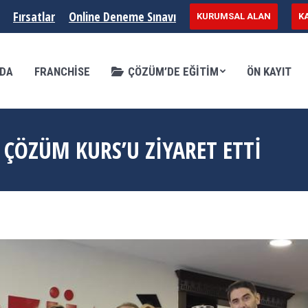
Fırsatlar
Online Deneme Sınavı
KURUMSAL ALAN
K
SE
ÇÖZÜM’DE EĞITIM
ÖN KAYIT
KURSL
ZDA
FRANCHISE
ÇÖZÜM’DE EĞITIM
ÖN KAYIT
 ÇÖZÜM KURS’U ZİYARET ETTİ