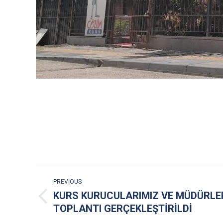
POST
PREVIOUS
NAVIGATION
KURS KURUCULARIMIZ VE MÜDÜRLE
Previous
TOPLANTI GERÇEKLEŞTİRİLDİ
post: