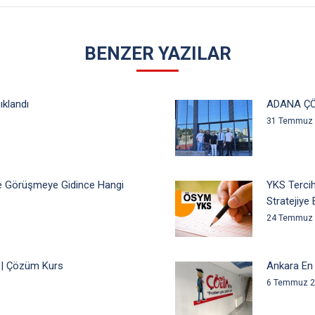
BENZER YAZILAR
ıklandı
ADANA ÇÖ
31 Temmuz
rle Görüşmeye Gidince Hangi
YKS Tercih
Stratejiye 
24 Temmuz
 | Çözüm Kurs
Ankara En 
6 Temmuz 