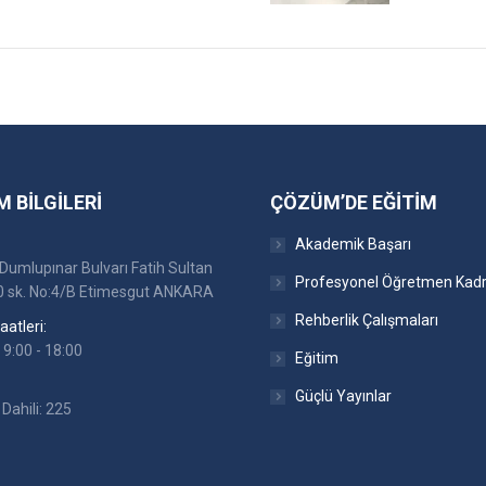
M BILGILERI
ÇÖZÜM’DE EĞITIM
Akademik Başarı
Dumlupınar Bulvarı Fatih Sultan
Profesyonel Öğretmen Kad
 sk. No:4/B Etimesgut ANKARA
Rehberlik Çalışmaları
atleri:
 9:00 - 18:00
Eğitim
Güçlü Yayınlar
Dahili: 225
:
ok
stagram