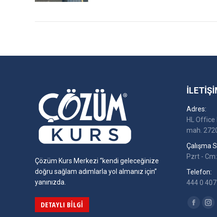
İLETIŞI
Adres:
HL Office 
mah. 2720
Çalışma Sa
Pzrt - Cm:
Çözüm Kurs Merkezi “kendi geleceğinize
doğru sağlam adımlarla yol almanız için”
Telefon:
yanınızda.
444 0 407 
Find us on
DETAYLI BILGI
Facebo
In