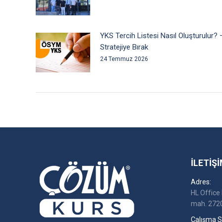
YKS Tercih Listesi Nasıl Oluşturulur? 
Stratejiye Bırak
24 Temmuz 2026
İLETIŞI
Adres:
HL Office 
mah. 2720
Çalışma Sa