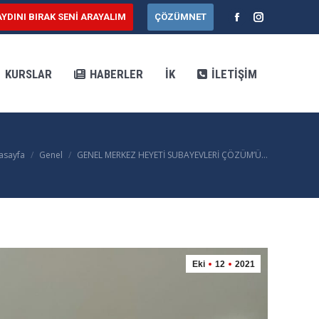
AYDINI BIRAK SENİ ARAYALIM
ÇÖZÜMNET
AR
HABERLER
İK
İLETIŞIM
Facebook
Instagram
KURSLAR
HABERLER
İK
İLETIŞIM
asayfa
Genel
GENEL MERKEZ HEYETİ SUBAYEVLERİ ÇÖZÜM’Ü…
u are here:
Eki
12
2021