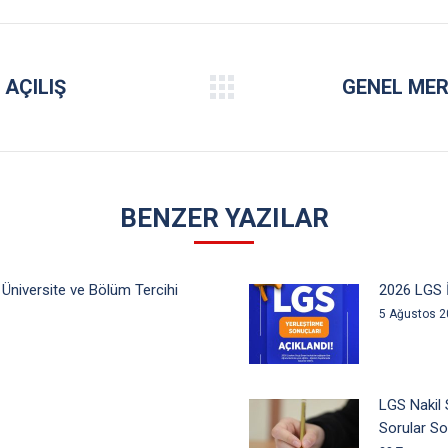
Facebook
Twitter
Pinterest
LinkedIn
 AÇILIŞ
GENEL MER
Next
post:
BENZER YAZILAR
 Üniversite ve Bölüm Tercihi
2026 LGS İ
5 Ağustos 
LGS Nakil 
Sorular So