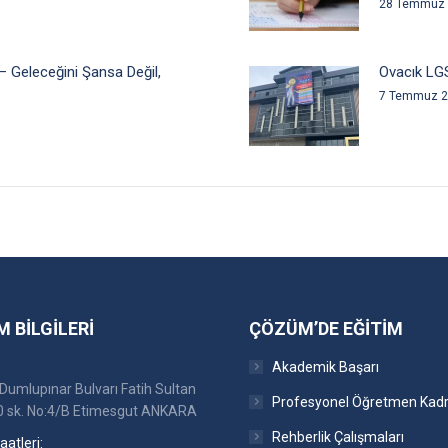
28 Temmuz
— Geleceğini Şansa Değil,
Ovacık LG
7 Temmuz 
M BILGILERI
ÇÖZÜM’DE EĞITIM
Akademik Başarı
Dumlupınar Bulvarı Fatih Sultan
Profesyonel Öğretmen Kad
 sk. No:4/B Etimesgut ANKARA
Rehberlik Çalışmaları
atleri: