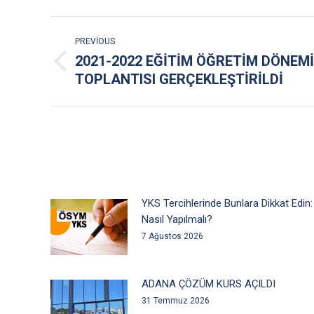
POST
PREVIOUS
NAVIGATION
2021-2022 EĞİTİM ÖĞRETİM DÖNEMİ
Previous
TOPLANTISI GERÇEKLEŞTİRİLDİ
post:
YKS Tercihlerinde Bunlara Dikkat Edin:
Nasıl Yapılmalı?
7 Ağustos 2026
ADANA ÇÖZÜM KURS AÇILDI
31 Temmuz 2026