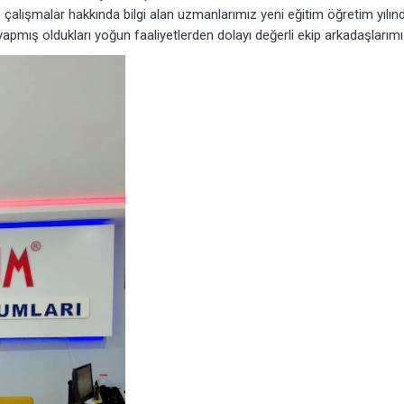
alışmalar hakkında bilgi alan uzmanlarımız yeni eğitim öğretim yılınd
apmış oldukları yoğun faaliyetlerden dolayı değerli ekip arkadaşlarımız