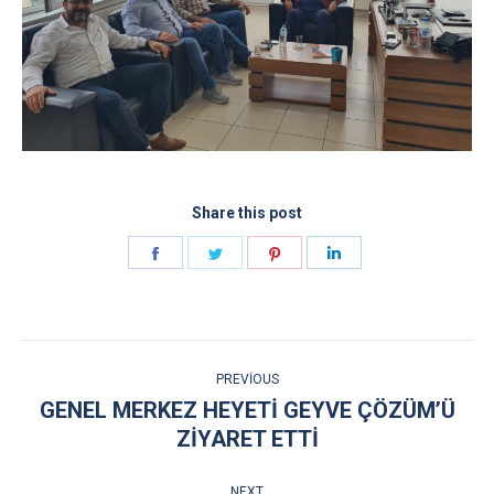
Share this post
Share
Share
Share
Share
on
on
on
on
Facebook
Twitter
Pinterest
LinkedIn
POST
PREVIOUS
NAVIGATION
GENEL MERKEZ HEYETİ GEYVE ÇÖZÜM’Ü
Previous
ZİYARET ETTİ
post:
NEXT