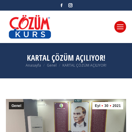
Facebook
Instagram
KARTAL ÇÖZÜM AÇILIYOR!
Anasayfa
Genel
KARTAL ÇÖZÜM AÇILIYOR!
You are here:
Genel
Eyl
30
2021