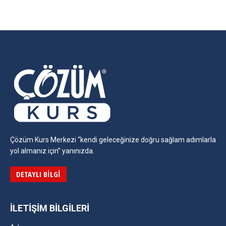
on
on
on
on
Facebook
Twitter
Pinterest
LinkedIn
Çözüm Kurs Merkezi “kendi geleceğinize doğru sağlam adımlarla
yol almanız için” yanınızda.
DETAYLI BILGI
İLETIŞIM BILGILERI