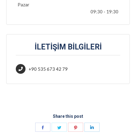
Pazar
09:30 - 19:30
İLETIŞIM BILGILERI
+90 535 673 42 79
Share this post
Share
Share
Share
Share