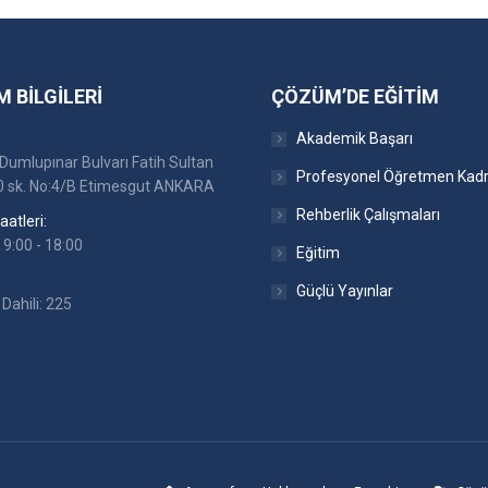
M BILGILERI
ÇÖZÜM’DE EĞITIM
Akademik Başarı
Dumlupınar Bulvarı Fatih Sultan
Profesyonel Öğretmen Kad
 sk. No:4/B Etimesgut ANKARA
Rehberlik Çalışmaları
atleri:
 9:00 - 18:00
Eğitim
Güçlü Yayınlar
Dahili: 225
:
ok
stagram