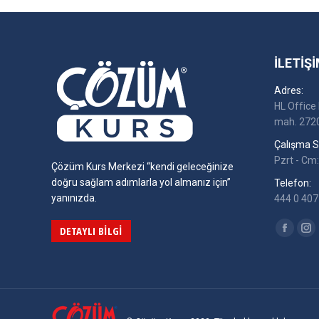
İLETIŞI
Adres:
HL Office 
mah. 2720
Çalışma Sa
Pzrt - Cm:
Çözüm Kurs Merkezi “kendi geleceğinize
doğru sağlam adımlarla yol almanız için”
Telefon:
yanınızda.
444 0 407 
Find us on
DETAYLI BILGI
Facebo
In