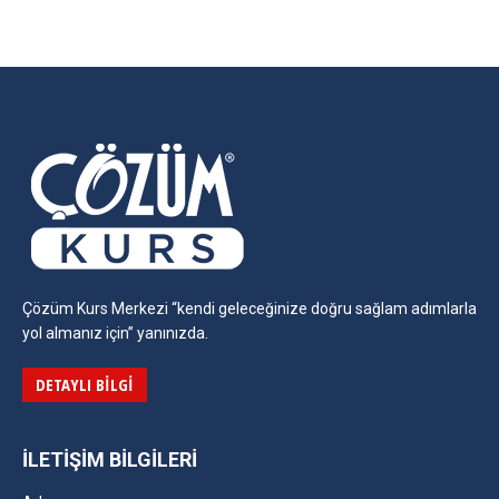
on
on
on
on
Facebook
Twitter
Pinterest
LinkedIn
Çözüm Kurs Merkezi “kendi geleceğinize doğru sağlam adımlarla
yol almanız için” yanınızda.
DETAYLI BILGI
İLETIŞIM BILGILERI