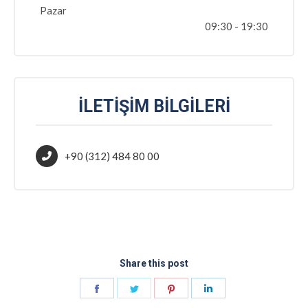
Pazar
09:30 - 19:30
İLETIŞIM BILGILERI
+90 (312) 484 80 00
Share this post
Share
Share
Share
Share