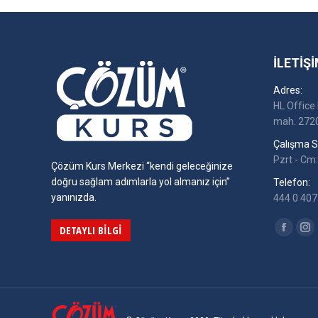
İLETIŞI
Adres:
HL Office 
mah. 2720
Çalışma Sa
Pzrt - Cm:
Çözüm Kurs Merkezi “kendi geleceğinize
doğru sağlam adımlarla yol almanız için”
Telefon:
yanınızda.
444 0 407 
Find us on
DETAYLI BILGI
Facebo
In