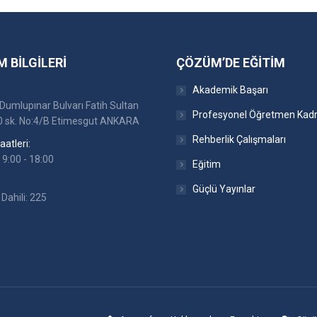
M BILGILERI
ÇÖZÜM’DE EĞITIM
Akademik Başarı
Dumlupınar Bulvarı Fatih Sultan
Profesyonel Öğretmen Kad
 sk. No:4/B Etimesgut ANKARA
Rehberlik Çalışmaları
atleri:
 9:00 - 18:00
Eğitim
Güçlü Yayınlar
Dahili: 225
:
ok
stagram