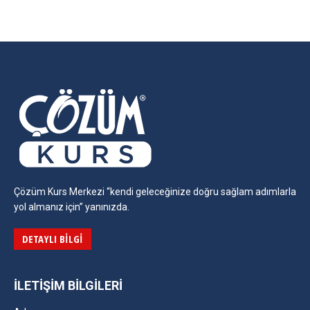
on
on
on
on
Facebook
Twitter
Pinterest
LinkedIn
Çözüm Kurs Merkezi “kendi geleceğinize doğru sağlam adımlarla
yol almanız için” yanınızda.
DETAYLI BILGI
İLETIŞIM BILGILERI