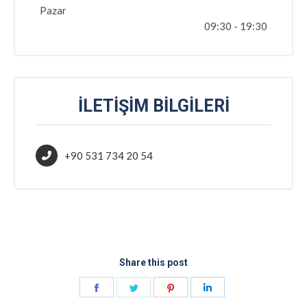
Pazar
09:30 - 19:30
İLETIŞIM BILGILERI
+90 531 734 20 54
Share this post
Share
Share
Share
Share