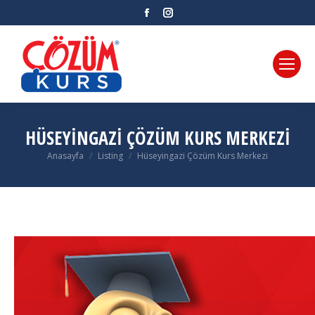
Facebook
Instagram
HÜSEYINGAZI ÇÖZÜM KURS MERKEZI
Anasayfa
Listing
Hüseyingazi Çözüm Kurs Merkezi
You are here: