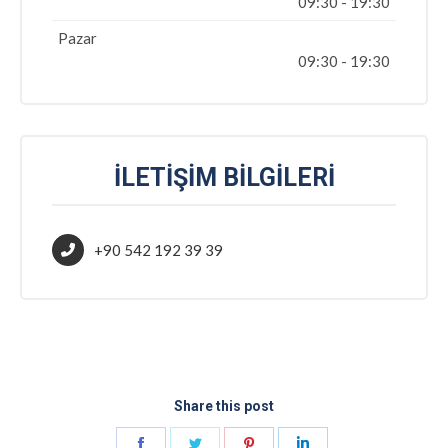
09:30 - 19:30
Pazar
09:30 - 19:30
İLETIŞIM BILGILERI
+90 542 192 39 39
Share this post
Share
Share
Share
Share