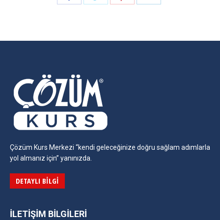
on
on
on
on
Facebook
Twitter
Pinterest
LinkedIn
Çözüm Kurs Merkezi “kendi geleceğinize doğru sağlam adımlarla
yol almanız için” yanınızda.
DETAYLI BILGI
İLETIŞIM BILGILERI