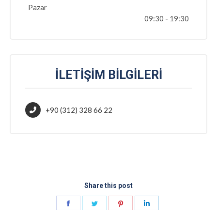
Pazar
09:30 - 19:30
İLETIŞIM BILGILERI
+90 (312) 328 66 22
Share this post
Share
Share
Share
Share