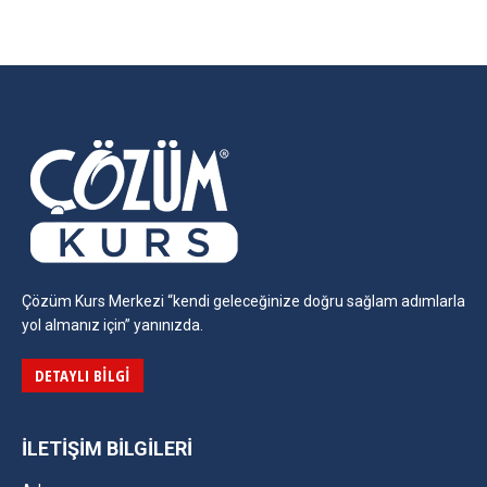
on
on
on
on
Facebook
Twitter
Pinterest
LinkedIn
Çözüm Kurs Merkezi “kendi geleceğinize doğru sağlam adımlarla
yol almanız için” yanınızda.
DETAYLI BILGI
İLETIŞIM BILGILERI