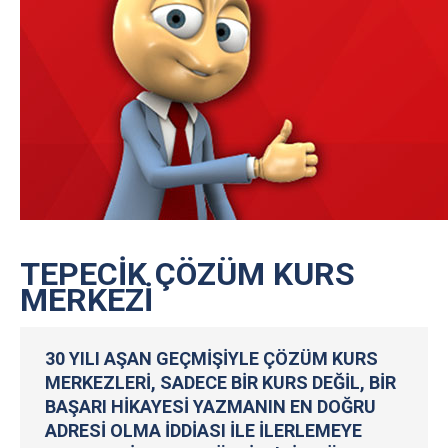
TEPECIK ÇÖZÜM KURS
MERKEZI
30 YILI AŞAN GEÇMIŞIYLE ÇÖZÜM KURS
MERKEZLERI, SADECE BIR KURS DEĞIL, BIR
BAŞARI HIKAYESI YAZMANIN EN DOĞRU
ADRESI OLMA IDDIASI ILE ILERLEMEYE