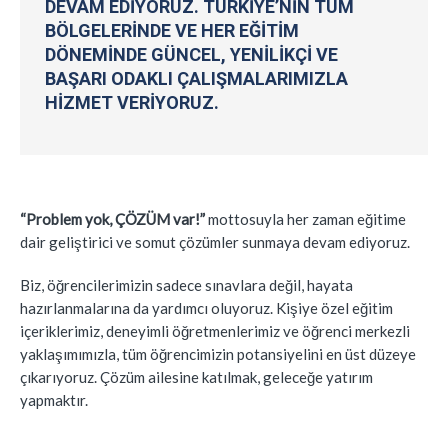
DEVAM EDIYORUZ. TÜRKIYE’NIN TÜM
BÖLGELERINDE VE HER EĞITIM
DÖNEMINDE GÜNCEL, YENILIKÇI VE
BAŞARI ODAKLI ÇALIŞMALARIMIZLA
HIZMET VERIYORUZ.
“Problem yok, ÇÖZÜM var!”
mottosuyla her zaman eğitime
dair geliştirici ve somut çözümler sunmaya devam ediyoruz.
Biz, öğrencilerimizin sadece sınavlara değil, hayata
hazırlanmalarına da yardımcı oluyoruz. Kişiye özel eğitim
içeriklerimiz, deneyimli öğretmenlerimiz ve öğrenci merkezli
yaklaşımımızla, tüm öğrencimizin potansiyelini en üst düzeye
çıkarıyoruz. Çözüm ailesine katılmak, geleceğe yatırım
yapmaktır.