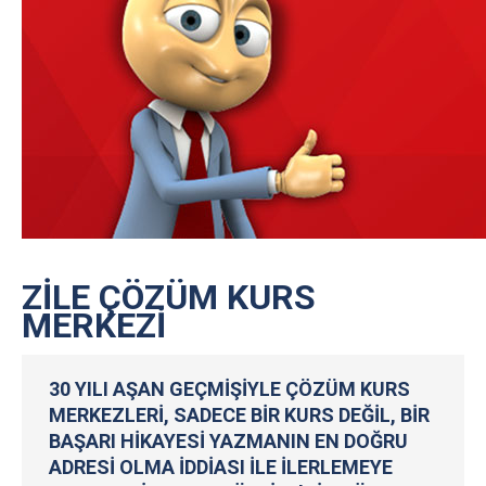
ZILE ÇÖZÜM KURS
MERKEZI
30 YILI AŞAN GEÇMIŞIYLE ÇÖZÜM KURS
MERKEZLERI, SADECE BIR KURS DEĞIL, BIR
BAŞARI HIKAYESI YAZMANIN EN DOĞRU
ADRESI OLMA IDDIASI ILE ILERLEMEYE