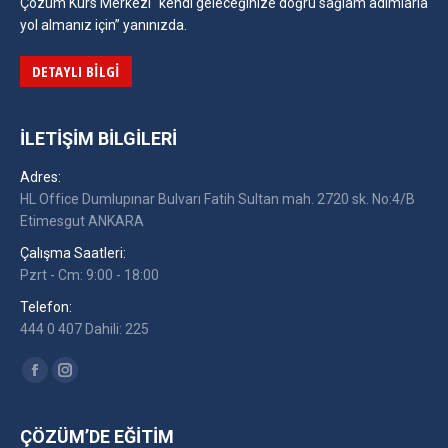
Çözüm Kurs Merkezi “kendi geleceğinize doğru sağlam adımlarla
yol almanız için” yanınızda.
DETAYLI BILGI
İLETIŞIM BILGILERI
Adres:
HL Office Dumlupınar Bulvarı Fatih Sultan mah. 2720 sk. No:4/B
Etimesgut ANKARA
Çalışma Saatleri:
Pzrt - Cm: 9:00 - 18:00
Telefon:
444 0 407 Dahili: 225
Find us on:
Facebook
Instagram
ÇÖZÜM’DE EĞITIM