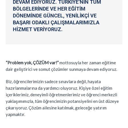
DEVAM EDIYORUZ. TÜRKIYE’NIN TÜM
BÖLGELERINDE VE HER EĞITIM
DÖNEMINDE GÜNCEL, YENILIKÇI VE
BAŞARI ODAKLI ÇALIŞMALARIMIZLA
HIZMET VERIYORUZ.
“Problem yok, ÇÖZÜM var!”
mottosuyla her zaman eğitime
dair geliştirici ve somut çözümler sunmaya devam ediyoruz.
Biz, öğrencilerimizin sadece sınavlara değil, hayata
hazırlanmalarına da yardımcı oluyoruz. Kişiye özel eğitim
içeriklerimiz, deneyimli öğretmenlerimiz ve öğrenci merkezli
yaklaşımımızla, tüm öğrencimizin potansiyelini en üst düzeye
çıkarıyoruz. Çözüm ailesine katılmak, geleceğe yatırım
yapmaktır.