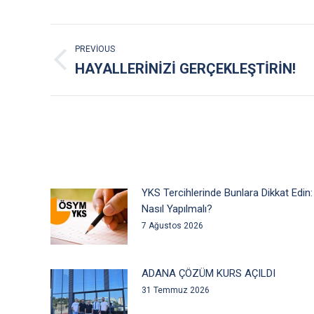
POST
PREVIOUS
NAVIGATION
Previous
HAYALLERİNİZİ GERÇEKLEŞTİRİN!
post:
YKS Tercihlerinde Bunlara Dikkat Edin:
Nasıl Yapılmalı?
7 Ağustos 2026
ADANA ÇÖZÜM KURS AÇILDI
31 Temmuz 2026