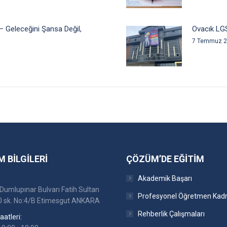
— Geleceğini Şansa Değil,
Ovacık LG
7 Temmuz 
M BILGILERI
ÇÖZÜM’DE EĞITIM
Akademik Başarı
Dumlupınar Bulvarı Fatih Sultan
Profesyonel Öğretmen Kad
 sk. No:4/B Etimesgut ANKARA
Rehberlik Çalışmaları
atleri: