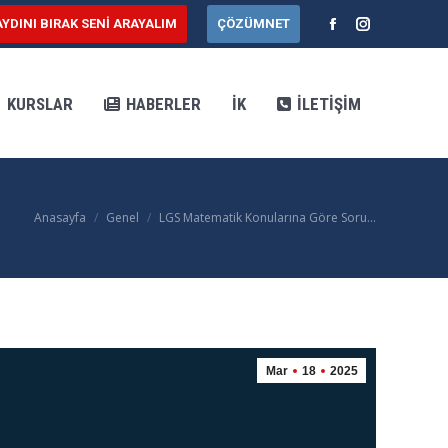
AYDINI BIRAK SENİ ARAYALIM
ÇÖZÜMNET
AR
HABERLER
İK
İLETIŞIM
Facebook
Instagram
KURSLAR
HABERLER
İK
İLETIŞIM
Anasayfa
Genel
LGS Matematik Konularına Göre Soru…
You are here:
Mar
18
2025