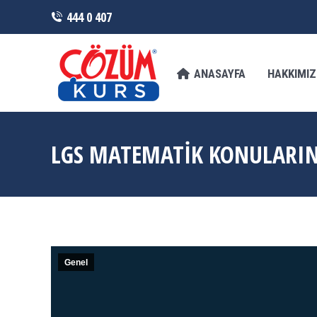
444 0 407
ANASAYFA
HAKKIMIZDA
FRANCHI
ANASAYFA
HAKKIMI
LGS MATEMATIK KONULARIN
Genel