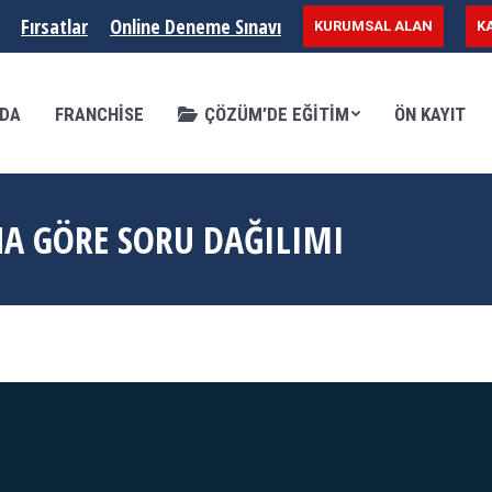
Fırsatlar
Online Deneme Sınavı
KURUMSAL ALAN
K
SE
ÇÖZÜM’DE EĞITIM
ÖN KAYIT
KURSL
ZDA
FRANCHISE
ÇÖZÜM’DE EĞITIM
ÖN KAYIT
A GÖRE SORU DAĞILIMI