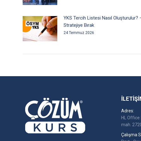
YKS Tercih Listesi Nasıl Oluşturulur? 
Stratejiye Bırak
24 Temmuz 2026
İLETIŞI
Adres:
HL Office 
mah. 2720
Çalışma Sa