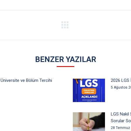
Facebook
Twitter
Pinterest
LinkedIn
Next
post:
BENZER YAZILAR
 Üniversite ve Bölüm Tercihi
2026 LGS İ
5 Ağustos 
LGS Nakil 
Sorular So
28 Temmuz