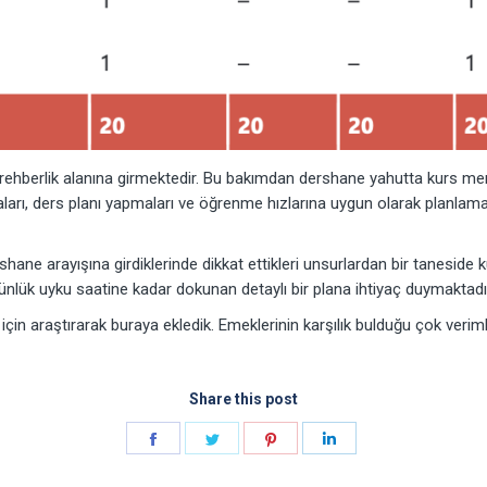
e rehberlik alanına girmektedir. Bu bakımdan dershane yahutta kurs me
maları, ders planı yapmaları ve öğrenme hızlarına uygun olarak planl
ershane arayışına girdiklerinde dikkat ettikleri unsurlardan bir tanesi
ünlük uyku saatine kadar dokunan detaylı bir plana ihtiyaç duymaktadı
in araştırarak buraya ekledik. Emeklerinin karşılık bulduğu çok verimli b
Share this post
Share
Share
Share
Share
on
on
on
on