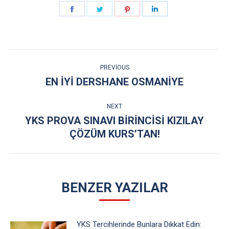
Share
Share
Share
Share
on
on
on
on
Facebook
Twitter
Pinterest
LinkedIn
POST
PREVIOUS
NAVIGATION
EN IYI DERSHANE OSMANIYE
Previous
post:
NEXT
YKS PROVA SINAVI BİRİNCİSİ KIZILAY
Next
ÇÖZÜM KURS’TAN!
post:
BENZER YAZILAR
YKS Tercihlerinde Bunlara Dikkat Edin: