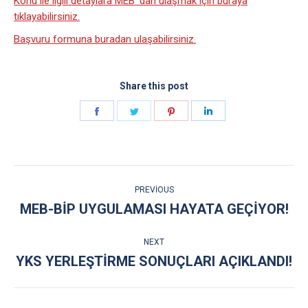
Konu ile ilgili detaylara MEB ‘dan ulaşmak için buraya
tıklayabilirsiniz.
Başvuru formuna buradan ulaşabilirsiniz.
Share this post
Share
Share
Share
Share
on
on
on
on
Facebook
Twitter
Pinterest
LinkedIn
POST
PREVIOUS
NAVIGATION
MEB-BIP UYGULAMASI HAYATA GEÇIYOR!
Previous
post:
NEXT
YKS YERLEŞTİRME SONUÇLARI AÇIKLANDI!
Next
post: