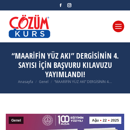
Facebook
Instagram
“MAARİFİN YÜZ AKI” DERGİSİNİN 4.
SAYISI İÇİN BAŞVURU KILAVUZU
YAYIMLANDI!
Anasayfa
Genel
“MAARİFİN YÜZ AKI” DERGİSİNİN 4.…
You are here:
Genel
Ağu
22
2025