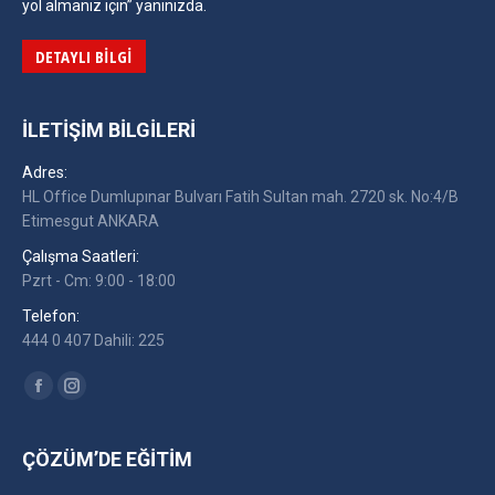
yol almanız için” yanınızda.
DETAYLI BILGI
İLETIŞIM BILGILERI
Adres:
HL Office Dumlupınar Bulvarı Fatih Sultan mah. 2720 sk. No:4/B
Etimesgut ANKARA
Çalışma Saatleri:
Pzrt - Cm: 9:00 - 18:00
Telefon:
444 0 407 Dahili: 225
Find us on:
Facebook
Instagram
ÇÖZÜM’DE EĞITIM