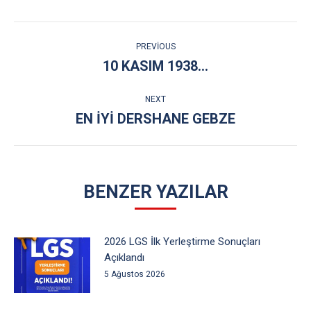
Facebook
Twitter
Pinterest
LinkedIn
POST
PREVIOUS
NAVIGATION
10 KASIM 1938…
Previous
post:
NEXT
EN IYI DERSHANE GEBZE
Next
post:
BENZER YAZILAR
2026 LGS İlk Yerleştirme Sonuçları
Açıklandı
5 Ağustos 2026