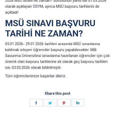
2026 MSÜ sınavı ne zaman? Sorusunun yanıtı ise 01.03.2026
olarak açıklayan ÖSYM, ayrıca MSÜ başvuru tarihlerini de
açıkladı!
MSÜ SINAVI BAŞVURU
TARIHI NE ZAMAN?
05.01.2026- 29.01.2026 tarihleri arasında MSÜ sınavlarına
katılmak isteyen öğrenciler başvuru yapabilecekler. Milli
Savunma Üniversitesi sınavlarına hazırlanan öğrenciler için çok
önemli olan başvuru tarihlerine ek olarak geç başvuru tarihleri
ise; 03.02.2026 olarak bildirilmiştir.
Tüm öğrencilerimize başarılar dileriz.
Share this post
Share
Share
Share
Share
on
on
on
on