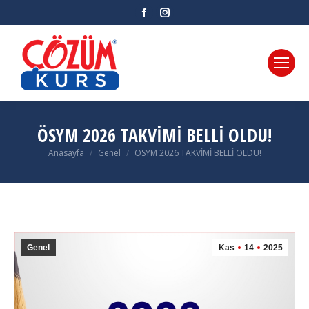
Facebook
Instagram
ÖSYM 2026 TAKVİMİ BELLİ OLDU!
Anasayfa
Genel
ÖSYM 2026 TAKVİMİ BELLİ OLDU!
You are here:
Genel
Kas
14
2025