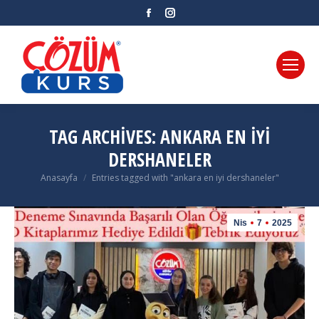
Facebook
Instagram
TAG ARCHIVES:
ANKARA EN IYI
DERSHANELER
Anasayfa
Entries tagged with "ankara en iyi dershaneler"
You are here:
Nis
7
2025