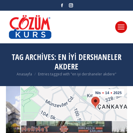
Facebook
Instagram
TAG ARCHIVES:
EN IYI DERSHANELER
AKDERE
Anasayfa
Entries tagged with "en iyi dershaneler akdere"
You are here:
Nis
14
2025