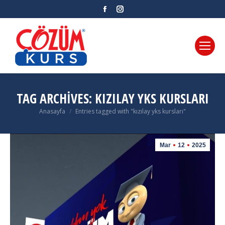
Facebook
Instagram
TAG ARCHIVES:
KIZILAY YKS KURSLARI
Anasayfa
Entries tagged with "kızılay yks kursları"
You are here:
Mar
12
2025