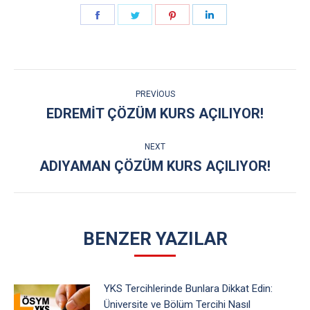
Share
Share
Share
Share
on
on
on
on
Facebook
Twitter
Pinterest
LinkedIn
POST
PREVIOUS
NAVIGATION
EDREMİT ÇÖZÜM KURS AÇILIYOR!
Previous
post:
NEXT
ADIYAMAN ÇÖZÜM KURS AÇILIYOR!
Next
post:
BENZER YAZILAR
YKS Tercihlerinde Bunlara Dikkat Edin:
Üniversite ve Bölüm Tercihi Nasıl