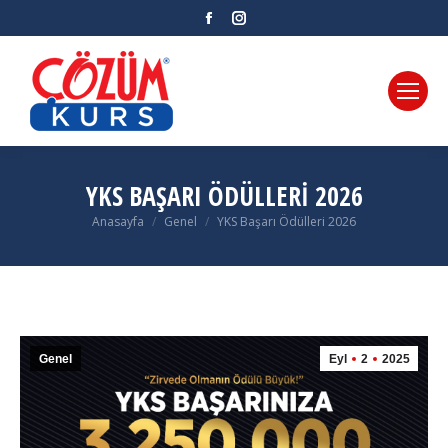
Facebook
Instagram
YKS BAŞARI ÖDÜLLERI 2026
Anasayfa
Genel
YKS Başarı Ödülleri 2026
You are here:
Genel
Eyl
2
2025