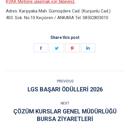
KVKK Metnine ulaşmak için tıklayınız.
Adres: Karşıyaka Mah. Gümüşdere Cad. (Kurşunlu Cad.)
403. Sok. No:10 Keçiören / ANKARA Tel: 08502803010
Share this post
Share
Share
Share
Share
on
on
on
on
Facebook
Twitter
Pinterest
LinkedIn
POST
PREVIOUS
NAVIGATION
LGS BAŞARI ÖDÜLLERI 2026
Previous
post:
NEXT
ÇÖZÜM KURSLAR GENEL MÜDÜRLÜĞÜ
Next
BURSA ZIYARETLERI
post: