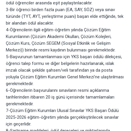
ödül öğrenciler arasında eşit paylaştırılacaktır.
3-Bir öğrenci birden fazla puan (EA, SAY, SÖZ) veya sınav
türünde (TYT, AYT, yerleştirme puanı) başarı elde ettiğinde, tek
bir alandan ödül alacaktır.
4-Öğrencilerin ilgili eğitim-öğretim yılında Çözüm Eğitim
Kurumlarının (Çözüm Akademi Okulları, Çözüm Kolejleri,
Çözüm Kurs, Çözüm SEGEM (Sosyal Etkinlik ve Gelişim
Merkezi)) birinde resmi kaydının bulunması gerekmektedir.
5-Başvurunun tamamlanması için YKS başarı ödülü dilekçesi,
öğrenci talep formu ve diğer belgelerin hazırlanarak, ıslak
imzalı olacak şekilde şahsen/veli tarafından ya da posta
yoluyla Çözüm Eğitim Kurumları Genel Merkezi’ne ulaştırılması
gerekmektedir.
6-Öğrencilerin başvurularını sınavların resmi açıklanma
tarihlerinden itibaren 20 iş günü içerisinde tamamlamaları
gerekmektedir.
7-Çözüm Eğitim Kurumları Ulusal Sınavlar YKS Başarı Ödülü
2025-2026 eğitim-öğretim yılında gerçekleştirilecek sınavlar
için geçerlidir.
8-Şartname maddeleri, ödül dereceleri ve miktarlarında