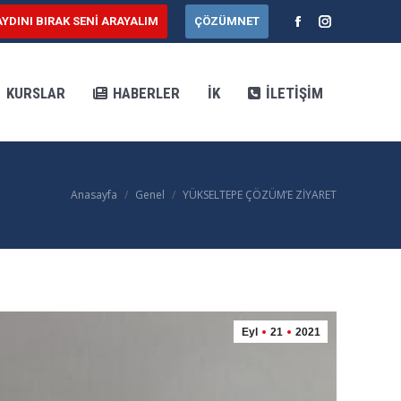
AYDINI BIRAK SENİ ARAYALIM
ÇÖZÜMNET
AR
HABERLER
İK
İLETIŞIM
Facebook
Instagram
KURSLAR
HABERLER
İK
İLETIŞIM
Anasayfa
Genel
YÜKSELTEPE ÇÖZÜM’E ZİYARET
You are here:
Eyl
21
2021