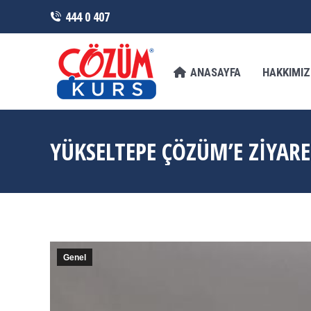
444 0 407
ANASAYFA
HAKKIMIZDA
FRANCHI
ANASAYFA
HAKKIMI
YÜKSELTEPE ÇÖZÜM’E ZİYARE
Genel