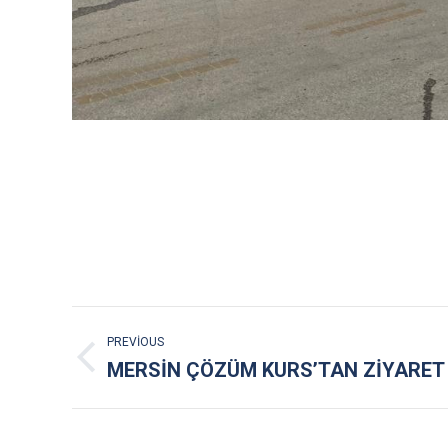
POST
PREVIOUS
NAVIGATION
Previous
MERSİN ÇÖZÜM KURS’TAN ZİYARET
post: