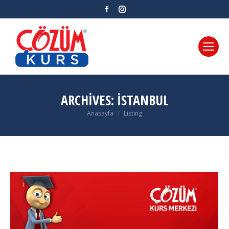
Facebook
Instagram
ARCHIVES:
İSTANBUL
Anasayfa
Listing
You are here: