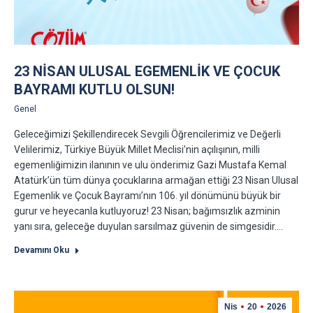
23 NISAN ULUSAL EGEMENLIK VE ÇOCUK
BAYRAMI KUTLU OLSUN!
Genel
Geleceğimizi Şekillendirecek Sevgili Öğrencilerimiz ve Değerli
Velilerimiz, Türkiye Büyük Millet Meclisi’nin açılışının, milli
egemenliğimizin ilanının ve ulu önderimiz Gazi Mustafa Kemal
Atatürk’ün tüm dünya çocuklarına armağan ettiği 23 Nisan Ulusal
Egemenlik ve Çocuk Bayramı’nın 106. yıl dönümünü büyük bir
gurur ve heyecanla kutluyoruz! 23 Nisan; bağımsızlık azminin
yanı sıra, geleceğe duyulan sarsılmaz güvenin de simgesidir.…
Devamını Oku
Nis
20
2026