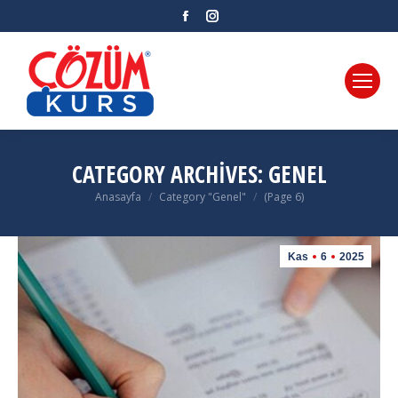
Facebook
Instagram
CATEGORY ARCHIVES:
GENEL
Anasayfa
Category "Genel"
(Page 6)
You are here:
Kas
6
2025